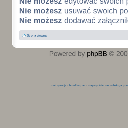
Nie możesz
edytować swoich 
Nie możesz
usuwać swoich po
Nie możesz
dodawać załączni
Strona główna
Powered by
phpBB
© 2000
motoryzacja
-
hotel karpacz
-
tapety ścienne
-
obsługa pra