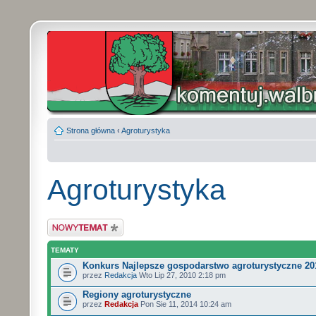
Strona główna
‹
Agroturystyka
Agroturystyka
Wyślij nowy temat
TEMATY
Konkurs Najlepsze gospodarstwo agroturystyczne 20
przez
Redakcja
Wto Lip 27, 2010 2:18 pm
Regiony agroturystyczne
przez
Redakcja
Pon Sie 11, 2014 10:24 am