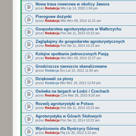
Nowa trasa rowerowa w okolicy Jawora
przez
Redakcja
Wto Lip 14, 2020 1:04 pm
Pierogowe dożynki
przez
Redakcja
Wto Wrz 09, 2014 11:31 am
Gospodarstwa agroturystyczne w Wałbrzychu
przez
Redakcja
Pon Sie 11, 2014 10:22 am
Zaglądajmy do gospodarstw agroturystycznych
przez
Redakcja
Pon Sie 11, 2014 10:23 am
Kolejne spotkanie jednoczonych Pasją
przez
Redakcja
Wto Wrz 09, 2014 11:27 am
Grodziszcze nareszcie skanalizowane
przez
Redakcja
Śro Lut 15, 2012 11:00 am
Dziękowali za plony
przez
Redakcja
Wto Wrz 18, 2012 12:54 pm
Osówka na targach w Łodzi i Czechach
przez
Redakcja
Czw Mar 26, 2015 9:20 am
Rozwój agroturystyki w Polsce
przez
Redakcja
Pon Sie 11, 2014 10:23 am
Agroturystyka w Górach Stołowych
przez
Redakcja
Pon Sie 11, 2014 10:22 am
Wyróżnienie dla Bystrzycy Górnej
przez
Redakcja
Pią Lis 30, 2012 2:22 pm