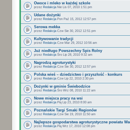
Owoce i mleko w każdej szkole
przez
Redakcja
Nie Lis 07, 2010 1:51 pm
Udane dożynki
przez
Redakcja
Pon Paź 15, 2012 12:57 pm
Serowa mekka
przez
Redakcja
Czw Sie 30, 2012 12:51 pm
Kultywowanie tradycji
przez
Redakcja
Czw Mar 29, 2012 10:56 am
Już niedługo Powszechny Spis Rolny
przez
Redakcja
Śro Lip 28, 2010 9:32 am
Nagrodzą agroturystyki
przez
Redakcja
Czw Sie 30, 2012 12:57 pm
Polska wieś – dziedzictwo i przyszłość - konkurs
przez
Redakcja
Czw Lip 22, 2010 2:30 pm
Dożynki w gminie Świebodzice
przez
Redakcja
Śro Wrz 08, 2010 11:22 am
Nowe miejsca pracy na wsi
przez
Redakcja
Pią Lip 23, 2010 8:00 am
Poznańskie Targi Smaki Regionów
przez
Redakcja
Czw Sie 19, 2010 11:50 am
Najlepsze gospodarstwa agroturystyczne powiatu Wa
przez
Redakcja
Pią Wrz 17, 2010 12:08 pm