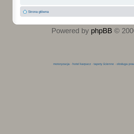
Strona główna
Powered by
phpBB
© 2000
motoryzacja
-
hotel karpacz
-
tapety ścienne
-
obsługa pra