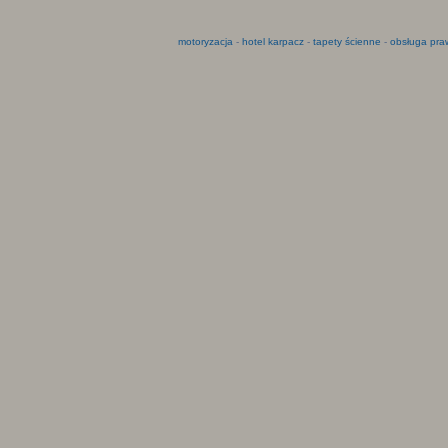
motoryzacja
-
hotel karpacz
-
tapety ścienne
-
obsługa pra