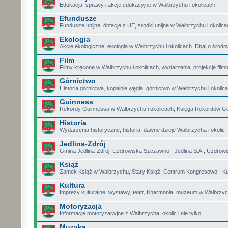
Edukacja, sprawy i akcje edukacyjne w Wałbrzychu i okolicach
Efundusze
Fundusze unijne, dotacje z UE, środki unijne w Wałbrzychu i okolic
Ekologia
Akcje ekologiczne, ekologia w Wałbrzychu i okolicach. Dbaj o środo
Film
Filmy kręcone w Wałbrzychu i okolicach, wydarzenia, projekcje film
Górnictwo
Historia górnictwa, kopalnie węgla, górnictwo w Wałbrzychu i okolic
Guinness
Rekordy Guinnessa w Wałbrzychu i okolicach, Księga Rekordów G
Historia
Wydarzenia historyczne, historia, dawne dzieje Wałbrzycha i okolic
Jedlina-Zdrój
Gmina Jedlina-Zdrój, Uzdrowiska Szczawno - Jedlina S.A., Uzdrow
Książ
Zamek Książ w Wałbrzychu, Stary Książ, Centrum Kongresowo - Ku
Kultura
Imprezy kulturalne, wystawy, teatr, filharmonia, muzeum w Wałbrzyc
Motoryzacja
Informacje motoryzacyjne z Wałbrzycha, okolic i nie tylko
Muzyka