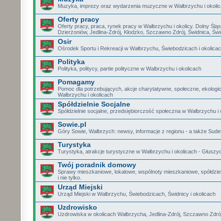
Muzyka, imprezy oraz wydarzenia muzyczne w Wałbrzychu i okoli
Oferty pracy
Oferty pracy, praca, rynek pracy w Wałbrzychu i okolicy. Dolny Śląs
Dzierżoniów, Jedlina-Zdrój, Kłodzko, Szczawno Zdrój, Świdnica, Św
Osir
Ośrodek Sportu i Rekreacji w Wałbrzychu, Świebodzicach i okolica
Polityka
Polityka, politycy, partie polityczne w Walbrzychu i okolicach
Pomagamy
Pomoc dla potrzebujących, akcje charytatywne, społeczne, ekologi
Wałbrzychu i okolicach
Spółdzielnie Socjalne
Spółdzielnie socjalne, przedsiębiorczość społeczna w Wałbrzychu i 
Sowie.pl
Góry Sowie, Wałbrzych: newsy, informacje z regionu - a także Sudet
Turystyka
Turystyka, atrakcje turystyczne w Wałbrzychu i okolicach - Głuszyc
Twój poradnik domowy
Sprawy mieszkaniowe, lokalowe, wspólnoty mieszkaniowe, spółdzie
i nie tylko.
Urząd Miejski
Urząd Miejski w Wałbrzychu, Świebodzicach, Świdnicy i okolicach
Uzdrowisko
Uzdrowiska w okolicach Wałbrzycha, Jedlina-Zdrój, Szczawno Zdró