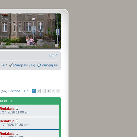
FAQ
Zarejestruj się
Zaloguj się
y(ów) •
Strona
1
z
6
•
1
2
3
4
5
6
NI POST
Redakcja
p 27, 2026 11:09 am
Redakcja
p 17, 2026 10:30 am
Redakcja