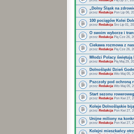
„Dolny Śląsk na zdrowi
przez
Redakcja
Pon Lip 06, 2
100 pociągów Kolei Dol
przez
Redakcja
Śro Lip 01, 2
O swoim wyborze i tran
przez
Redakcja
Pią Cze 26, 2
Ciekawa rozmowa z nas
przez
Redakcja
Pią Cze 26, 2
Młodzi Polacy świętują
przez
Redakcja
Pią Maj 29, 2
Dolnośląski Dzień Godn
przez
Redakcja
Wto Maj 05, 2
Pszczoły pod ochroną r
przez
Redakcja
Wto Maj 05, 
Start sezonu rowerowe
przez
Redakcja
Pon Kwi 27, 2
Koleje Dolnośląskie bij
przez
Redakcja
Pon Kwi 27, 2
Unijne miliony na konkr
przez
Redakcja
Pon Kwi 27, 2
Kolejni mieszkańcy otr