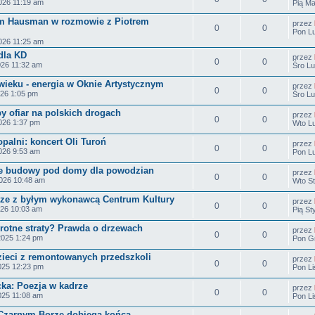
026 11:19 am
Pią Ma
m Hausman w rozmowie z Piotrem
przez
0
0
Pon Lu
026 11:25 am
dla KD
przez
0
0
026 11:32 am
Śro Lu
ieku - energia w Oknie Artystycznym
przez
0
0
026 1:05 pm
Śro Lu
y ofiar na polskich drogach
przez
0
0
026 1:37 pm
Wto Lu
opalni: koncert Oli Turoń
przez
0
0
026 9:53 am
Pon Lu
nie budowy pod domy dla powodzian
przez
0
0
026 10:48 am
Wto St
rze z byłym wykonawcą Centrum Kultury
przez
0
0
026 10:03 am
Pią St
wrotne straty? Prawda o drzewach
przez
0
0
2025 1:24 pm
Pon Gr
dzieci z remontowanych przedszkoli
przez
0
0
025 12:23 pm
Pon Li
cka: Poezja w kadrze
przez
0
0
025 11:08 am
Pon Li
 Czarnym Borze dobiega końca