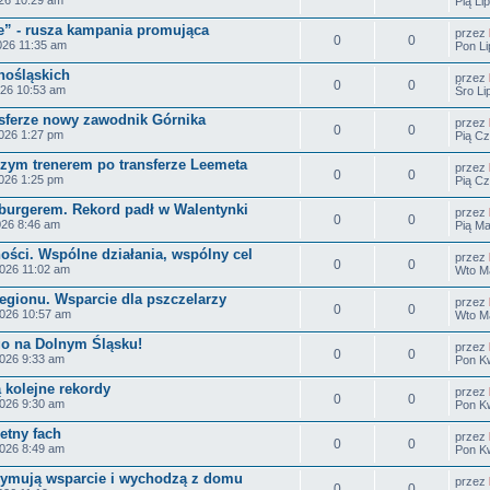
Pią Li
e” - rusza kampania promująca
przez
0
0
026 11:35 am
Pon Li
nośląskich
przez
0
0
026 10:53 am
Śro Li
sferze nowy zawodnik Górnika
przez
0
0
026 1:27 pm
Pią Cz
zym trenerem po transferze Leemeta
przez
0
0
026 1:25 pm
Pią Cz
 burgerem. Rekord padł w Walentynki
przez
0
0
026 8:46 am
Pią Ma
ości. Wspólne działania, wspólny cel
przez
0
0
026 11:02 am
Wto Ma
egionu. Wsparcie dla pszczelarzy
przez
0
0
2026 10:57 am
Wto Ma
go na Dolnym Śląsku!
przez
0
0
026 9:33 am
Pon Kw
ą kolejne rekordy
przez
0
0
026 9:30 am
Pon Kw
etny fach
przez
0
0
026 8:49 am
Pon Kw
zymują wsparcie i wychodzą z domu
przez
0
0