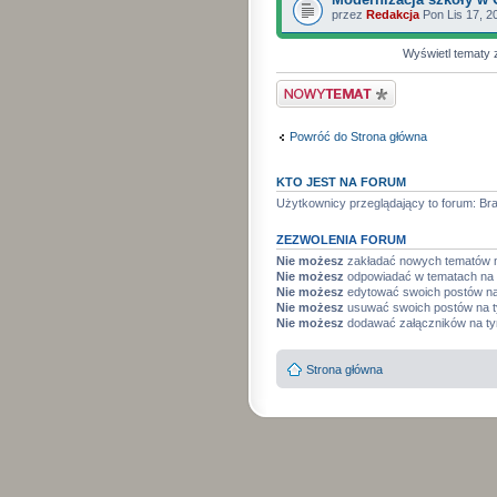
przez
Redakcja
Pon Lis 17, 2
Wyświetl tematy 
Wyślij nowy temat
Powróć do Strona główna
KTO JEST NA FORUM
Użytkownicy przeglądający to forum: Br
ZEZWOLENIA FORUM
Nie możesz
zakładać nowych tematów 
Nie możesz
odpowiadać w tematach na 
Nie możesz
edytować swoich postów na
Nie możesz
usuwać swoich postów na 
Nie możesz
dodawać załączników na t
Strona główna