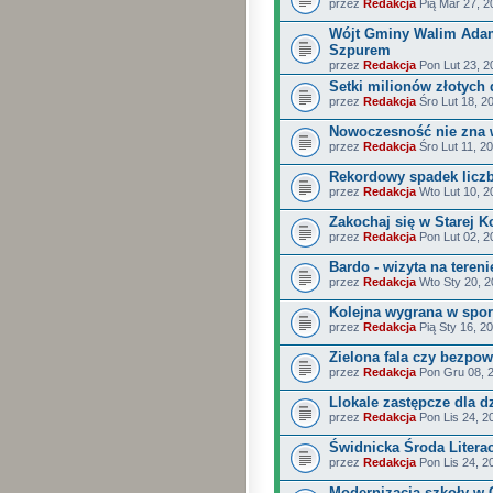
przez
Redakcja
Pią Mar 27, 2
Wójt Gminy Walim Ada
Szpurem
przez
Redakcja
Pon Lut 23, 2
Setki milionów złotych 
przez
Redakcja
Śro Lut 18, 2
Nowoczesność nie zna w
przez
Redakcja
Śro Lut 11, 2
Rekordowy spadek liczb
przez
Redakcja
Wto Lut 10, 2
Zakochaj się w Starej K
przez
Redakcja
Pon Lut 02, 2
Bardo - wizyta na tere
przez
Redakcja
Wto Sty 20, 2
Kolejna wygrana w spo
przez
Redakcja
Pią Sty 16, 2
Zielona fala czy bezpo
przez
Redakcja
Pon Gru 08, 
Llokale zastępcze dla 
przez
Redakcja
Pon Lis 24, 2
Świdnicka Środa Litera
przez
Redakcja
Pon Lis 24, 2
Modernizacja szkoły w