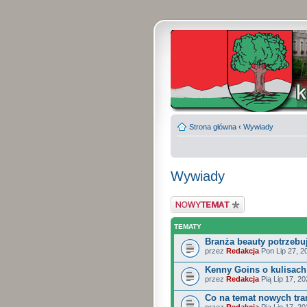
Strona główna
‹
Wywiady
Wywiady
Wyślij nowy temat
TEMATY
Branża beauty potrzebu
przez
Redakcja
Pon Lip 27, 2
Kenny Goins o kulisach 
przez
Redakcja
Pią Lip 17, 2
Co na temat nowych tra
przez
Redakcja
Pią Lip 17, 2