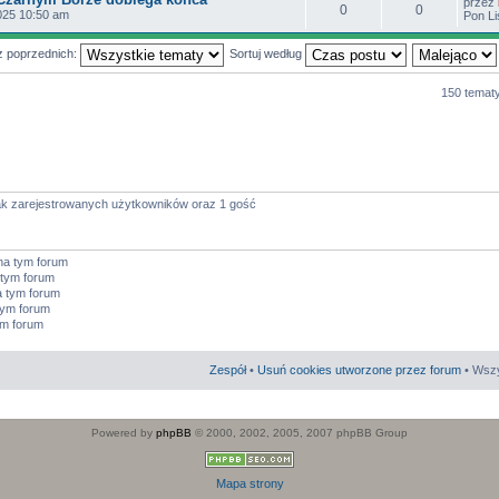
przez
0
0
025 10:50 am
Pon Li
z poprzednich:
Sortuj według
150 temat
ak zarejestrowanych użytkowników oraz 1 gość
na tym forum
tym forum
 tym forum
tym forum
ym forum
Zespół
•
Usuń cookies utworzone przez forum
• Wszy
Powered by
phpBB
© 2000, 2002, 2005, 2007 phpBB Group
Mapa strony