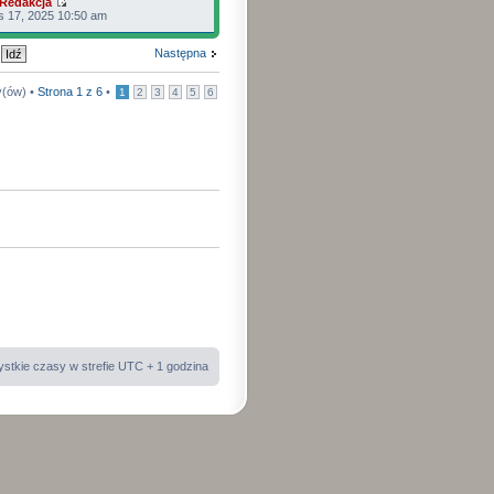
Redakcja
s 17, 2025 10:50 am
Następna
y(ów) •
Strona
1
z
6
•
1
2
3
4
5
6
stkie czasy w strefie UTC + 1 godzina