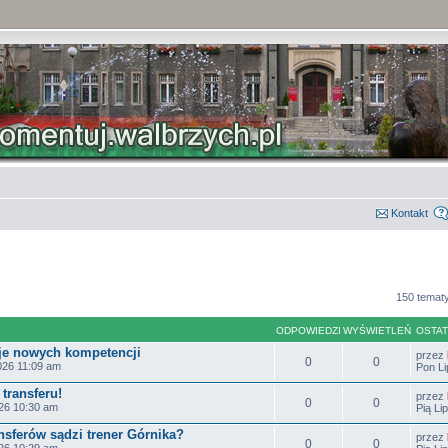
Kontakt
150 temat
ODPOWIEDZI
WYŚWIETLEŃ
OSTAT
je nowych kompetencji
przez
0
0
026 11:09 am
Pon Li
transferu!
przez
0
0
026 10:30 am
Pią Li
nsferów sądzi trener Górnika?
przez
0
0
026 10:29 am