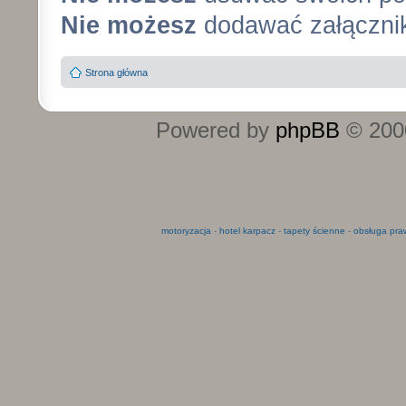
Nie możesz
dodawać załączni
Strona główna
Powered by
phpBB
© 2000
motoryzacja
-
hotel karpacz
-
tapety ścienne
-
obsługa pra