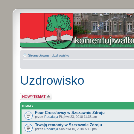
Strona główna
‹
Uzdrowisko
Uzdrowisko
Wyślij nowy temat
TEMATY
Four Cross'owcy w Szczawnie-Zdroju
przez
Redakcja
Pią Kwi 23, 2010 11:33 am
Trwają remonty w Szczawnie Zdroju
przez
Redakcja
Sob Kwi 10, 2010 5:12 pm