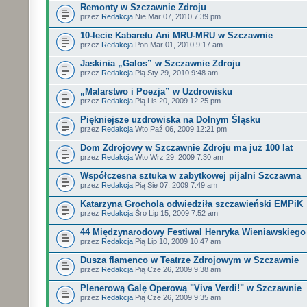
Remonty w Szczawnie Zdroju
przez
Redakcja
Nie Mar 07, 2010 7:39 pm
10-lecie Kabaretu Ani MRU-MRU w Szczawnie
przez
Redakcja
Pon Mar 01, 2010 9:17 am
Jaskinia „Galos” w Szczawnie Zdroju
przez
Redakcja
Pią Sty 29, 2010 9:48 am
„Malarstwo i Poezja” w Uzdrowisku
przez
Redakcja
Pią Lis 20, 2009 12:25 pm
Piękniejsze uzdrowiska na Dolnym Śląsku
przez
Redakcja
Wto Paź 06, 2009 12:21 pm
Dom Zdrojowy w Szczawnie Zdroju ma już 100 lat
przez
Redakcja
Wto Wrz 29, 2009 7:30 am
Współczesna sztuka w zabytkowej pijalni Szczawna
przez
Redakcja
Pią Sie 07, 2009 7:49 am
Katarzyna Grochola odwiedziła szczawieński EMPiK
przez
Redakcja
Śro Lip 15, 2009 7:52 am
44 Międzynarodowy Festiwal Henryka Wieniawskiego
przez
Redakcja
Pią Lip 10, 2009 10:47 am
Dusza flamenco w Teatrze Zdrojowym w Szczawnie
przez
Redakcja
Pią Cze 26, 2009 9:38 am
Plenerową Galę Operową "Viva Verdi!" w Szczawnie
przez
Redakcja
Pią Cze 26, 2009 9:35 am