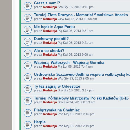
Grasz z nami?
przez
Redakcja
Śro Sty 16, 2013 3:16 pm
Turniej Złota Drużyna - Memoriał Stanisława Anacko
przez
Redakcja
Czw Kwi 18, 2013 10:58 am
Nie będzie Aqua Parku
przez
Redakcja
Pią Kwi 05, 2013 9:31 am
Duchowny pedofil?
przez
Redakcja
Pią Kwi 05, 2013 9:21 am
Ale o co chodzi?
przez
Redakcja
Pią Kwi 05, 2013 9:09 am
Wspieraj Wałbrzych - Wspieraj Górnika
przez
Redakcja
Pią Lut 08, 2013 7:44 pm
Uzdrowisko Szczawno-Jedlina wspiera wałbrzyską k
przez
Redakcja
Wto Sty 29, 2013 9:05 am
Ty też zagraj w Orkiestrze
przez
Redakcja
Śro Sty 16, 2013 3:17 pm
Turniej Półfinałowy Mistrzostw Polski Kadetów (U-16
przez
Redakcja
Śro Kwi 24, 2013 11:53 am
Pielgrzymka na Chełmiec
przez
Redakcja
Pon Maj 13, 2013 2:16 pm
Harpie
przez
Redakcja
Pon Maj 13, 2013 2:19 pm