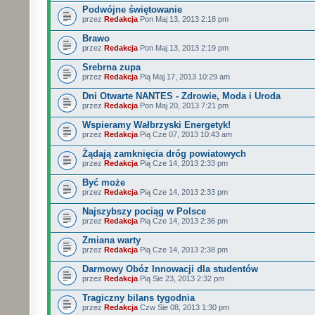
Podwójne świętowanie
przez
Redakcja
Pon Maj 13, 2013 2:18 pm
Brawo
przez
Redakcja
Pon Maj 13, 2013 2:19 pm
Srebrna zupa
przez
Redakcja
Pią Maj 17, 2013 10:29 am
Dni Otwarte NANTES - Zdrowie, Moda i Uroda
przez
Redakcja
Pon Maj 20, 2013 7:21 pm
Wspieramy Wałbrzyski Energetyk!
przez
Redakcja
Pią Cze 07, 2013 10:43 am
Żądają zamknięcia dróg powiatowych
przez
Redakcja
Pią Cze 14, 2013 2:33 pm
Być może
przez
Redakcja
Pią Cze 14, 2013 2:33 pm
Najszybszy pociąg w Polsce
przez
Redakcja
Pią Cze 14, 2013 2:36 pm
Zmiana warty
przez
Redakcja
Pią Cze 14, 2013 2:38 pm
Darmowy Obóz Innowacji dla studentów
przez
Redakcja
Pią Sie 23, 2013 2:32 pm
Tragiczny bilans tygodnia
przez
Redakcja
Czw Sie 08, 2013 1:30 pm