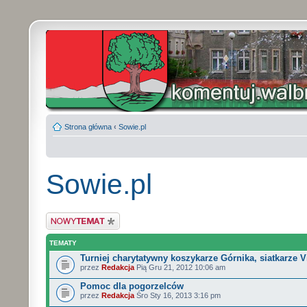
Strona główna
‹
Sowie.pl
Sowie.pl
Wyślij nowy temat
TEMATY
Turniej charytatywny koszykarze Górnika, siatkarze Vi
przez
Redakcja
Pią Gru 21, 2012 10:06 am
Pomoc dla pogorzelców
przez
Redakcja
Śro Sty 16, 2013 3:16 pm