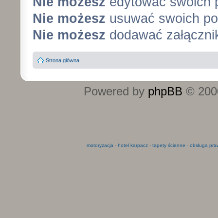
Nie możesz
edytować swoich 
Nie możesz
usuwać swoich po
Nie możesz
dodawać załączni
Strona główna
Powered by
phpBB
© 2000
motoryzacja
-
hotel karpacz
-
tapety ścienne
-
obsługa pra