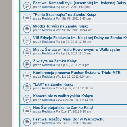
Festiwal Kameralistyki (ensemble) im. księżnej Daisy
przez
Redakcja
Pią Sie 26, 2011 1:50 pm
"Pchła Szachrajka" na Zamku Książ
przez
Redakcja
Pon Sie 08, 2011 2:43 pm
Młodzi Turyści na Zamku Książ
przez
Redakcja
Wto Sie 02, 2011 10:44 am
VIII Edycja Festiwalu im. Księżnej Daisy na Zamku K
przez
Redakcja
Pią Lip 29, 2011 12:36 pm
Mistrz Świata w Trialu Rowerowym w Wałbrzychu
przez
Redakcja
Pią Lip 22, 2011 11:13 am
Z wizytą na Zamku Książ
przez
Redakcja
Pią Lip 15, 2011 2:31 pm
Konferencja prasowa Puchar Świata w Trialu MTB
przez
Redakcja
Wto Lip 12, 2011 9:04 am
"LAK" na Zamku Książ
przez
Redakcja
Czw Lip 07, 2011 12:36 pm
Kameralnie w wałbrzyskim Książu
przez
Redakcja
Czw Cze 30, 2011 9:13 am
Noc Świętojańska na Zamku Książ
przez
Redakcja
Pią Cze 17, 2011 8:10 am
Festiwal Rzeźby Marii Bor w Wałbrzychu
przez
Redakcja
Śro Cze 15, 2011 8:02 am