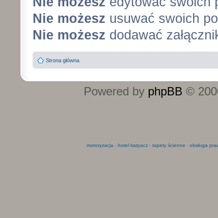
Nie możesz
edytować swoich 
Nie możesz
usuwać swoich po
Nie możesz
dodawać załączni
Strona główna
Powered by
phpBB
© 2000
motoryzacja
-
hotel karpacz
-
tapety ścienne
-
obsługa pra