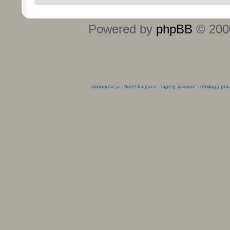
Powered by
phpBB
© 2000
motoryzacja
-
hotel karpacz
-
tapety ścienne
-
obsługa pra