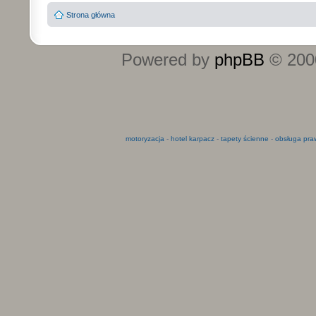
Strona główna
Powered by
phpBB
© 2000
motoryzacja
-
hotel karpacz
-
tapety ścienne
-
obsługa pra