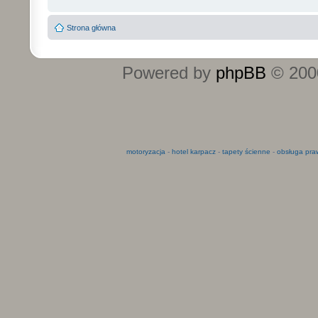
Strona główna
Powered by
phpBB
© 2000
motoryzacja
-
hotel karpacz
-
tapety ścienne
-
obsługa pra