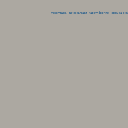
motoryzacja
-
hotel karpacz
-
tapety ścienne
-
obsługa pra