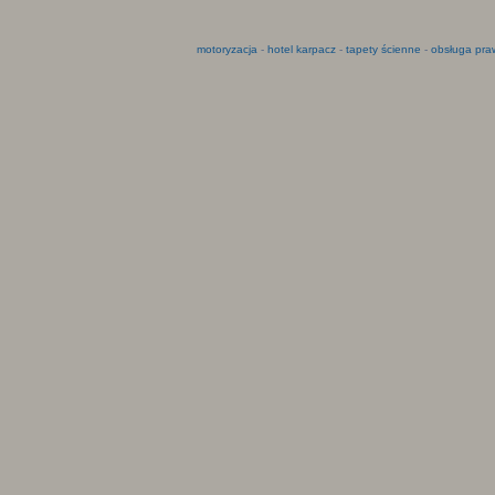
motoryzacja
-
hotel karpacz
-
tapety ścienne
-
obsługa pra