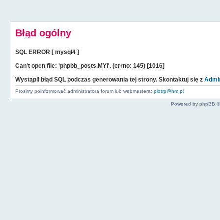
Błąd ogólny
SQL ERROR [ mysql4 ]
Can't open file: 'phpbb_posts.MYI'. (errno: 145) [1016]
Wystąpił błąd SQL podczas generowania tej strony. Skontaktuj się z
Admin
Prosimy poinformować administratora forum lub webmastera:
piotrp@hm.pl
Powered by phpBB ©