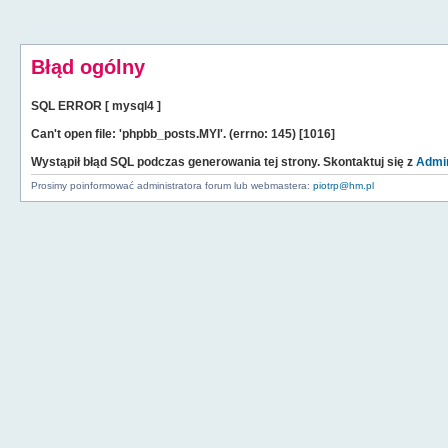
Błąd ogólny
SQL ERROR [ mysql4 ]
Can't open file: 'phpbb_posts.MYI'. (errno: 145) [1016]
Wystąpił błąd SQL podczas generowania tej strony. Skontaktuj się z
Admin
Prosimy poinformować administratora forum lub webmastera:
piotrp@hm.pl