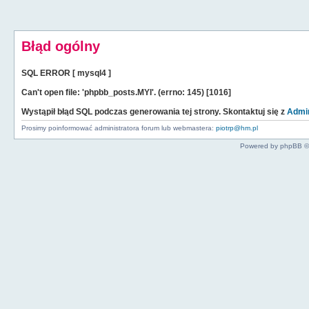
Błąd ogólny
SQL ERROR [ mysql4 ]
Can't open file: 'phpbb_posts.MYI'. (errno: 145) [1016]
Wystąpił błąd SQL podczas generowania tej strony. Skontaktuj się z
Admin
Prosimy poinformować administratora forum lub webmastera:
piotrp@hm.pl
Powered by phpBB ©