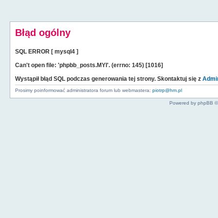
Błąd ogólny
SQL ERROR [ mysql4 ]
Can't open file: 'phpbb_posts.MYI'. (errno: 145) [1016]
Wystąpił błąd SQL podczas generowania tej strony. Skontaktuj się z
Admin
Prosimy poinformować administratora forum lub webmastera:
piotrp@hm.pl
Powered by phpBB ©