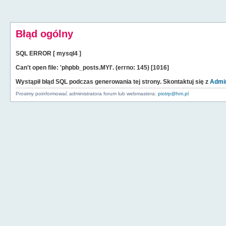
Błąd ogólny
SQL ERROR [ mysql4 ]
Can't open file: 'phpbb_posts.MYI'. (errno: 145) [1016]
Wystąpił błąd SQL podczas generowania tej strony. Skontaktuj się z
Admin
Prosimy poinformować administratora forum lub webmastera:
piotrp@hm.pl