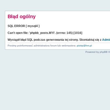
Błąd ogólny
SQL ERROR [ mysql4 ]
Can't open file: 'phpbb_posts.MYI'. (errno: 145) [1016]
Wystąpił błąd SQL podczas generowania tej strony. Skontaktuj się z
Admin
Prosimy poinformować administratora forum lub webmastera:
piotrp@hm.pl
Powered by phpBB ©