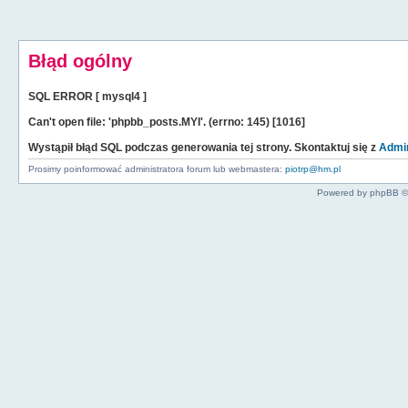
Błąd ogólny
SQL ERROR [ mysql4 ]
Can't open file: 'phpbb_posts.MYI'. (errno: 145) [1016]
Wystąpił błąd SQL podczas generowania tej strony. Skontaktuj się z
Admin
Prosimy poinformować administratora forum lub webmastera:
piotrp@hm.pl
Powered by phpBB ©