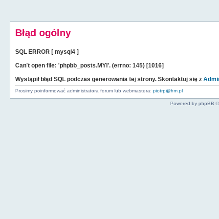
Błąd ogólny
SQL ERROR [ mysql4 ]
Can't open file: 'phpbb_posts.MYI'. (errno: 145) [1016]
Wystąpił błąd SQL podczas generowania tej strony. Skontaktuj się z
Admin
Prosimy poinformować administratora forum lub webmastera:
piotrp@hm.pl
Powered by phpBB ©