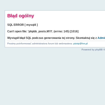
Błąd ogólny
SQL ERROR [ mysql4 ]
Can't open file: 'phpbb_posts.MYI'. (errno: 145) [1016]
Wystąpił błąd SQL podczas generowania tej strony. Skontaktuj się z
Admin
Prosimy poinformować administratora forum lub webmastera:
piotrp@hm.pl
Powered by phpBB ©