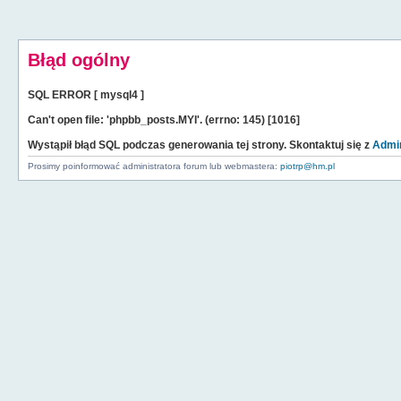
Błąd ogólny
SQL ERROR [ mysql4 ]
Can't open file: 'phpbb_posts.MYI'. (errno: 145) [1016]
Wystąpił błąd SQL podczas generowania tej strony. Skontaktuj się z
Admin
Prosimy poinformować administratora forum lub webmastera:
piotrp@hm.pl