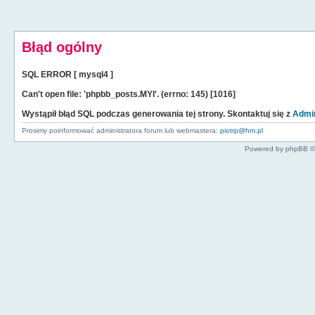
Błąd ogólny
SQL ERROR [ mysql4 ]
Can't open file: 'phpbb_posts.MYI'. (errno: 145) [1016]
Wystąpił błąd SQL podczas generowania tej strony. Skontaktuj się z
Admin
Prosimy poinformować administratora forum lub webmastera:
piotrp@hm.pl
Powered by phpBB ©