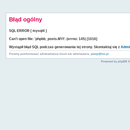
Błąd ogólny
SQL ERROR [ mysql4 ]
Can't open file: 'phpbb_posts.MYI'. (errno: 145) [1016]
Wystąpił błąd SQL podczas generowania tej strony. Skontaktuj się z
Admin
Prosimy poinformować administratora forum lub webmastera:
piotrp@hm.pl
Powered by phpBB ©