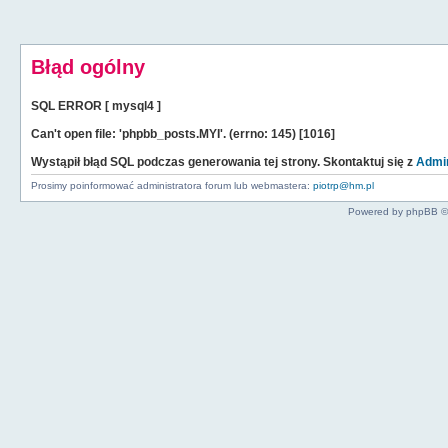
Błąd ogólny
SQL ERROR [ mysql4 ]
Can't open file: 'phpbb_posts.MYI'. (errno: 145) [1016]
Wystąpił błąd SQL podczas generowania tej strony. Skontaktuj się z
Admin
Prosimy poinformować administratora forum lub webmastera:
piotrp@hm.pl
Powered by phpBB ©