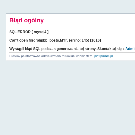
Błąd ogólny
SQL ERROR [ mysql4 ]
Can't open file: 'phpbb_posts.MYI'. (errno: 145) [1016]
Wystąpił błąd SQL podczas generowania tej strony. Skontaktuj się z
Admin
Prosimy poinformować administratora forum lub webmastera:
piotrp@hm.pl