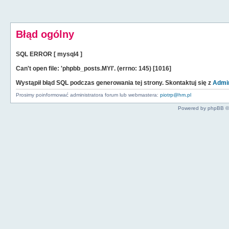
Błąd ogólny
SQL ERROR [ mysql4 ]
Can't open file: 'phpbb_posts.MYI'. (errno: 145) [1016]
Wystąpił błąd SQL podczas generowania tej strony. Skontaktuj się z
Admin
Prosimy poinformować administratora forum lub webmastera:
piotrp@hm.pl
Powered by phpBB ©