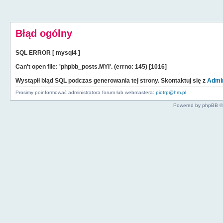
Błąd ogólny
SQL ERROR [ mysql4 ]
Can't open file: 'phpbb_posts.MYI'. (errno: 145) [1016]
Wystąpił błąd SQL podczas generowania tej strony. Skontaktuj się z
Admin
Prosimy poinformować administratora forum lub webmastera:
piotrp@hm.pl
Powered by phpBB ©