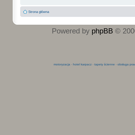
Strona główna
Powered by
phpBB
© 2000
motoryzacja
-
hotel karpacz
-
tapety ścienne
-
obsługa pra