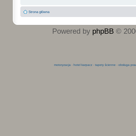
Strona główna
Powered by
phpBB
© 2000
motoryzacja
-
hotel karpacz
-
tapety ścienne
-
obsługa pra