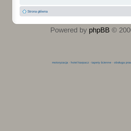
Strona główna
Powered by
phpBB
© 2000
motoryzacja
-
hotel karpacz
-
tapety ścienne
-
obsługa pra