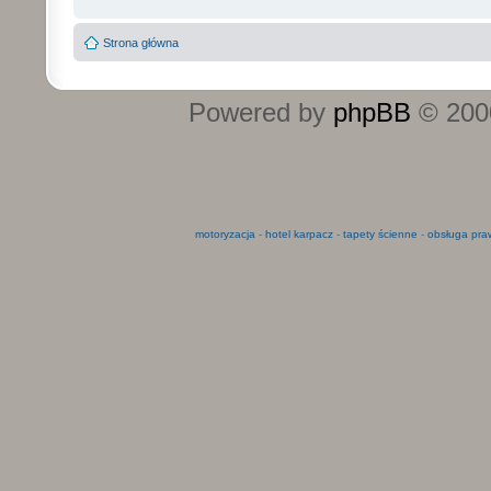
Strona główna
Powered by
phpBB
© 2000
motoryzacja
-
hotel karpacz
-
tapety ścienne
-
obsługa pra