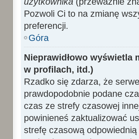
użytkownika
(przeważnie znaj
Pozwoli Ci to na zmianę wszy
preferencji.
Góra
Nieprawidłowo wyświetla m
w profilach, itd.)
Rzadko się zdarza, że serwe
prawdopodobnie podane czas
czas ze strefy czasowej innej 
powinieneś zaktualizować ust
strefę czasową odpowiednią d