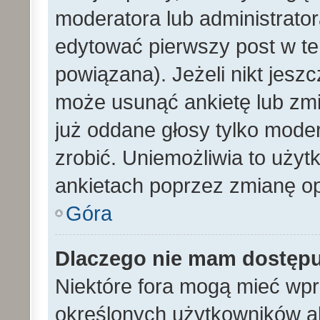
moderatora lub administrato
edytować pierwszy post w te
powiązana). Jeżeli nikt jesz
może usunąć ankietę lub zmien
już oddane głosy tylko moder
zrobić. Uniemożliwia to uży
ankietach poprzez zmianę opc
Góra
Dlaczego nie mam dostęp
Niektóre fora mogą mieć wp
określonych użytkowników al