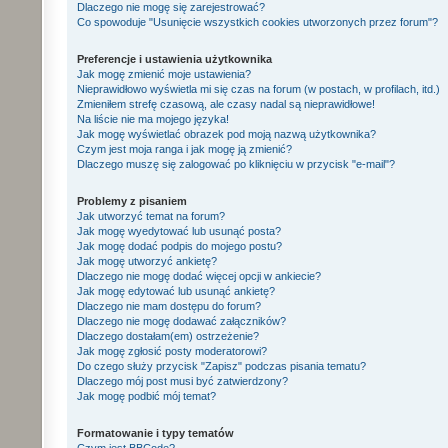
Dlaczego nie mogę się zarejestrować?
Co spowoduje "Usunięcie wszystkich cookies utworzonych przez forum"?
Preferencje i ustawienia użytkownika
Jak mogę zmienić moje ustawienia?
Nieprawidłowo wyświetla mi się czas na forum (w postach, w profilach, itd.)
Zmieniłem strefę czasową, ale czasy nadal są nieprawidłowe!
Na liście nie ma mojego języka!
Jak mogę wyświetlać obrazek pod moją nazwą użytkownika?
Czym jest moja ranga i jak mogę ją zmienić?
Dlaczego muszę się zalogować po kliknięciu w przycisk "e-mail"?
Problemy z pisaniem
Jak utworzyć temat na forum?
Jak mogę wyedytować lub usunąć posta?
Jak mogę dodać podpis do mojego postu?
Jak mogę utworzyć ankietę?
Dlaczego nie mogę dodać więcej opcji w ankiecie?
Jak mogę edytować lub usunąć ankietę?
Dlaczego nie mam dostępu do forum?
Dlaczego nie mogę dodawać załączników?
Dlaczego dostałam(em) ostrzeżenie?
Jak mogę zgłosić posty moderatorowi?
Do czego służy przycisk "Zapisz" podczas pisania tematu?
Dlaczego mój post musi być zatwierdzony?
Jak mogę podbić mój temat?
Formatowanie i typy tematów