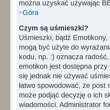
można uzyskać używając B
Góra
Czym są uśmieszki?
Uśmieszki, bądź Emotikony, t
mogą być użyte do wyrażania
kodu, np. :) oznacza radość,
emotikon jest dostępna przy 
się jednak nie używać uśmi
łatwo spowodować, że post st
może podjąć decyzję o ich s
wiadomości. Administrator f