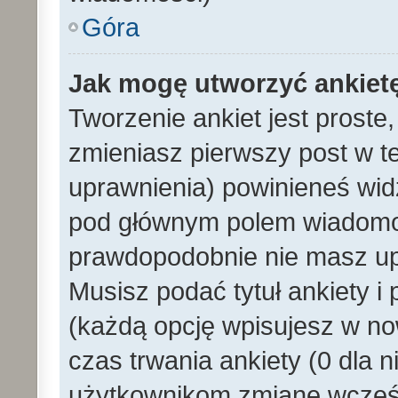
Góra
Jak mogę utworzyć ankiet
Tworzenie ankiet jest proste
zmieniasz pierwszy post w t
uprawnienia) powinieneś wid
pod głównym polem wiadomości
prawdopodobnie nie masz upr
Musisz podać tytuł ankiety i
(każdą opcję wpisujesz w no
czas trwania ankiety (0 dla 
użytkownikom zmianę wcześn