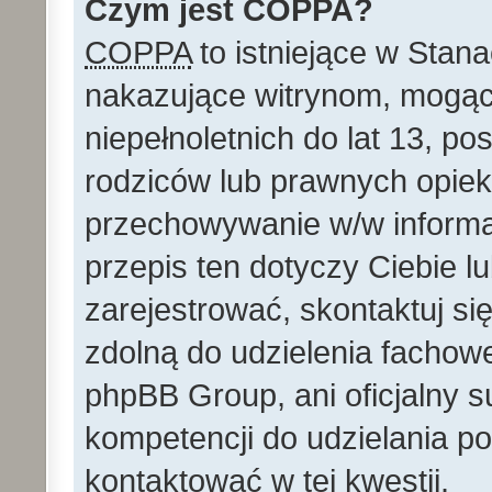
Czym jest COPPA?
COPPA
to istniejące w Stan
nakazujące witrynom, mog
niepełnoletnich do lat 13, p
rodziców lub prawnych opie
przechowywanie w/w informacj
przepis ten dotyczy Ciebie lu
zarejestrować, skontaktuj si
zdolną do udzielenia fachowe
phpBB Group, ani oficjalny 
kompetencji do udzielania po
kontaktować w tej kwestii.