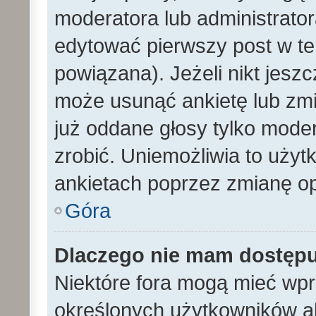
moderatora lub administrato
edytować pierwszy post w te
powiązana). Jeżeli nikt jesz
może usunąć ankietę lub zmien
już oddane głosy tylko moder
zrobić. Uniemożliwia to uży
ankietach poprzez zmianę opc
Góra
Dlaczego nie mam dostęp
Niektóre fora mogą mieć wp
określonych użytkowników al