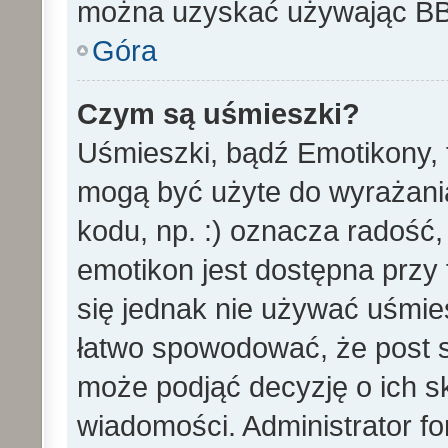
można uzyskać używając B
Góra
Czym są uśmieszki?
Uśmieszki, bądź Emotikony, t
mogą być użyte do wyrażania
kodu, np. :) oznacza radość,
emotikon jest dostępna przy 
się jednak nie używać uśmi
łatwo spowodować, że post st
może podjąć decyzję o ich s
wiadomości. Administrator f