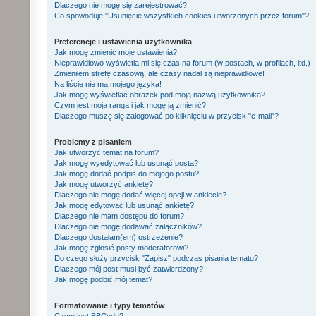
Dlaczego nie mogę się zarejestrować?
Co spowoduje "Usunięcie wszystkich cookies utworzonych przez forum"?
Preferencje i ustawienia użytkownika
Jak mogę zmienić moje ustawienia?
Nieprawidłowo wyświetla mi się czas na forum (w postach, w profilach, itd.)
Zmieniłem strefę czasową, ale czasy nadal są nieprawidłowe!
Na liście nie ma mojego języka!
Jak mogę wyświetlać obrazek pod moją nazwą użytkownika?
Czym jest moja ranga i jak mogę ją zmienić?
Dlaczego muszę się zalogować po kliknięciu w przycisk "e-mail"?
Problemy z pisaniem
Jak utworzyć temat na forum?
Jak mogę wyedytować lub usunąć posta?
Jak mogę dodać podpis do mojego postu?
Jak mogę utworzyć ankietę?
Dlaczego nie mogę dodać więcej opcji w ankiecie?
Jak mogę edytować lub usunąć ankietę?
Dlaczego nie mam dostępu do forum?
Dlaczego nie mogę dodawać załączników?
Dlaczego dostałam(em) ostrzeżenie?
Jak mogę zgłosić posty moderatorowi?
Do czego służy przycisk "Zapisz" podczas pisania tematu?
Dlaczego mój post musi być zatwierdzony?
Jak mogę podbić mój temat?
Formatowanie i typy tematów