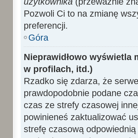
użytkownika
(przeważnie znaj
Pozwoli Ci to na zmianę wszy
preferencji.
Góra
Nieprawidłowo wyświetla m
w profilach, itd.)
Rzadko się zdarza, że serwe
prawdopodobnie podane czas
czas ze strefy czasowej innej 
powinieneś zaktualizować ust
strefę czasową odpowiednią d