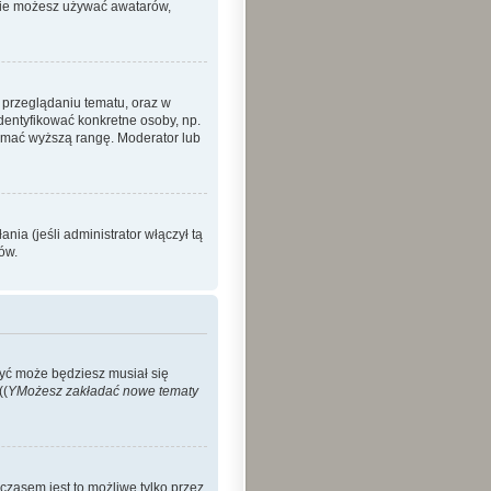
 nie możesz używać awatarów,
 przeglądaniu tematu, oraz w
identyfikować konkretne osoby, np.
zymać wyższą rangę. Moderator lub
ia (jeśli administrator włączył tą
ów.
Być może będziesz musiał się
((
YMożesz zakładać nowe tematy
czasem jest to możliwe tylko przez