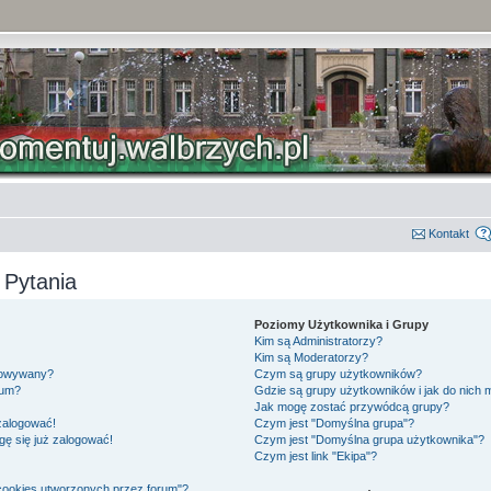
Kontakt
 Pytania
Poziomy Użytkownika i Grupy
Kim są Administratorzy?
Kim są Moderatorzy?
gowywany?
Czym są grupy użytkowników?
rum?
Gdzie są grupy użytkowników i jak do nich
Jak mogę zostać przywódcą grupy?
 zalogować!
Czym jest "Domyślna grupa"?
gę się już zalogować!
Czym jest "Domyślna grupa użytkownika"?
Czym jest link "Ekipa"?
cookies utworzonych przez forum"?