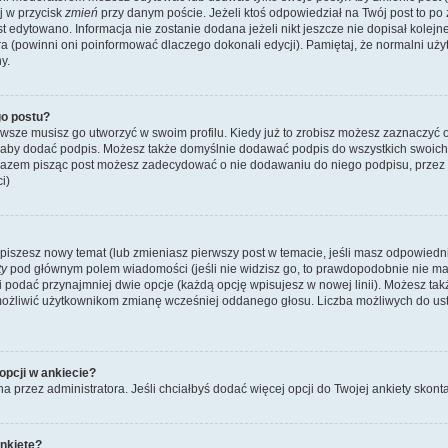
ij w przycisk
zmień
przy danym poście. Jeżeli ktoś odpowiedział na Twój post to po
st edytowano. Informacja nie zostanie dodana jeżeli nikt jeszcze nie dopisał kolej
ra (powinni oni poinformować dlaczego dokonali edycji). Pamiętaj, że normalni u
y.
o postu?
wsze musisz go utworzyć w swoim profilu. Kiedy już to zrobisz możesz zaznaczyć 
 aby dodać podpis. Możesz także domyślnie dodawać podpis do wszystkich swoic
 razem pisząc post możesz zadecydować o nie dodawaniu do niego podpisu, przez
i)
dy piszesz nowy temat (lub zmieniasz pierwszy post w temacie, jeśli masz odpowied
ty
pod głównym polem wiadomości (jeśli nie widzisz go, to prawdopodobnie nie m
y i podać przynajmniej dwie opcje (każdą opcję wpisujesz w nowej linii). Możesz ta
umożliwić użytkownikom zmianę wcześniej oddanego głosu. Liczba możliwych do usta
opcji w ankiecie?
na przez administratora. Jeśli chciałbyś dodać więcej opcji do Twojej ankiety skont
nkietę?