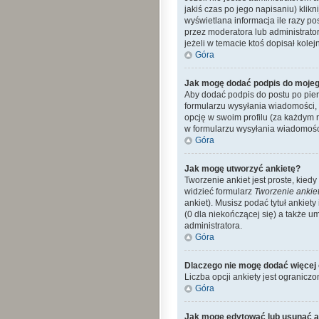
jakiś czas po jego napisaniu) klikn
wyświetlana informacja ile razy po
przez moderatora lub administrato
jeżeli w temacie ktoś dopisał kolejn
Góra
Jak mogę dodać podpis do mojeg
Aby dodać podpis do postu po pier
formularzu wysyłania wiadomości,
opcję w swoim profilu (za każdym
w formularzu wysyłania wiadomośc
Góra
Jak mogę utworzyć ankietę?
Tworzenie ankiet jest proste, kie
widzieć formularz
Tworzenie ankie
ankiet). Musisz podać tytuł ankiet
(0 dla niekończącej się) a także 
administratora.
Góra
Dlaczego nie mogę dodać więcej 
Liczba opcji ankiety jest ograniczo
Góra
Jak mogę edytować lub usunąć a