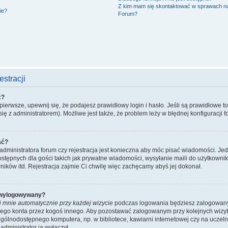
Z kim mam się skontaktować w sprawach n
ie?
Forum?
stracji
ć?
ierwsze, upewnij się, że podajesz prawidłowy login i hasło. Jeśli są prawidłowe t
ię z administratorem). Możliwe jest także, że problem leży w błędnej konfiguracji f
ać?
administratora forum czy rejestracja jest konieczna aby móc pisać wiadomości. Jed
stępnych dla gości takich jak prywatne wiadomości, wysyłanie maili do użytkowni
ników itd. Rejestracja zajmie Ci chwilę więc zachęcamy abyś jej dokonał.
 wylogowywany?
j mnie automatycznie przy każdej wizycie
podczas logowania będziesz zalogowany n
ojego konta przez kogoś innego. Aby pozostawać zalogowanym przy kolejnych wizy
ogólnodostępnego komputera, np. w bibliotece, kawiarni internetowej czy na uczelni. 
dministrator ją wyłączył.