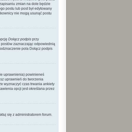
 zapisaniu zmian na dole będzie
nego postu lub post był edytowany
żytkownicy nie mogą usunąć postu
opcję
Dołącz podpis
przy
h postów zaznaczając odpowiednią
 odznaczenie pola Dołącz podpis
nie uprawnienia) powinieneś
asz uprawnień do tworzenia
kże wyznaczyć czas trwania ankiety
wienia opcji jest określana przez
aktuj się z administratorem forum.