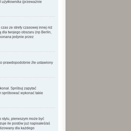
l użytkownika
(przeważnie
zas ze strefy czasowej innej niż
ą dla twojego obszaru (np Berlin,
okonana jedynie przez
o to prawdopodobnie źle ustawiony
ykonał. Spróbuj zapytać
sam spróbować wykonać takie
o stylu, pierwszym może być
je ile postów już napisałeś/aś
nalizowany dla każdego