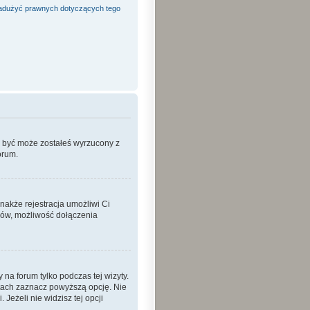
adużyć prawnych dotyczących tego
o być może zostałeś wyrzucony z
orum.
nakże rejestracja umożliwi Ci
ków, możliwość dołączenia
a forum tylko podczas tej wizyty.
tach zaznacz powyższą opcję. Nie
Jeżeli nie widzisz tej opcji