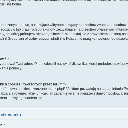
kusji na forum.
jednoczonych prawo, nakazujące witrynom, mogącym przechowywać dane osobowe n
rodziców lub prawnych opiekunów, zezwalające na przechowywanie w/w informacji.
ryny, na której próbujesz się zarejestrować, skontaktuj się z prawnikiem lub inną o
hpBB Group, ani oficjalny support phpBB w Polsce nie mają kompetencji do udziela
.
ować?
banował Twój adres IP lub zabronił nazwy użytkownika, której próbujesz użyć przy r
skania pomocy.
kich cookies utworzonych przez forum"?
rum” usuwa cookies utworzone przez phpBB3, które pozwalają na zapamiętanie Two
 działają również takie funkcje, jak zapamiętywanie nieprzeczytanych postów. Us
iem lub wylogowaniem się.
użytkownika
ia?