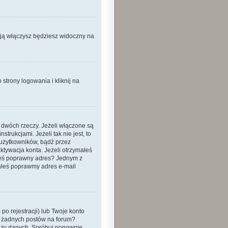
 ją włączysz będziesz widoczny na
strony logowania i kliknij na
 dwóch rzeczy. Jeżeli włączone są
trukcjami. Jeżeli tak nie jest, to
 użytkowników, bądź przez
ktywacja konta. Jeżeli otrzymałeś
dałeś poprawny adres? Jednym z
ałeś poprawmy adres e-mail
o rejestracji) lub Twoje konto
eś żadnych postów na forum?
bazy danych. Spróbuj ponownie