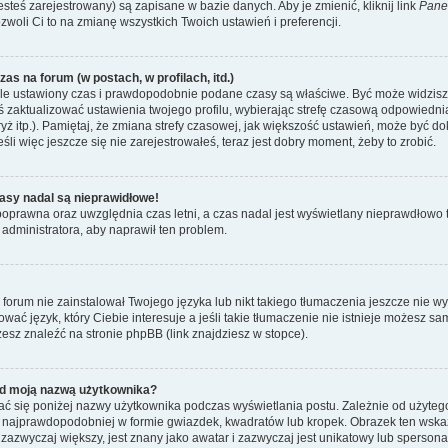
esteś zarejestrowany) są zapisane w bazie danych. Aby je zmienić, kliknij link
Pane
ozwoli Ci to na zmianę wszystkich Twoich ustawień i preferencji.
as na forum (w postach, w profilach, itd.)
le ustawiony czas i prawdopodobnie podane czasy są właściwe. Być może widzisz c
neś zaktualizować ustawienia twojego profilu, wybierając strefę czasową odpowiedni
ż itp.). Pamiętaj, że zmiana strefy czasowej, jak większość ustawień, może być d
li więc jeszcze się nie zarejestrowałeś, teraz jest dobry moment, żeby to zrobić.
asy nadal są nieprawidłowe!
t poprawna oraz uwzględnia czas letni, a czas nadal jest wyświetlany nieprawdłow
 administratora, aby naprawił ten problem.
forum nie zainstalował Twojego języka lub nikt takiego tłumaczenia jeszcze nie w
ować język, który Ciebie interesuje a jeśli takie tłumaczenie nie istnieje możesz 
esz znaleźć na stronie phpBB (link znajdziesz w stopce).
d moją nazwą użytkownika?
ć się poniżej nazwy użytkownika podczas wyświetlania postu. Zależnie od użyteg
 najprawdopodobniej w formie gwiazdek, kwadratów lub kropek. Obrazek ten wskazu
, zazwyczaj większy, jest znany jako awatar i zazwyczaj jest unikatowy lub sperso