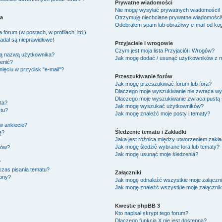
Prywatne wiadomości
Nie mogę wysyłać prywatnych wiadomości!
ka
Otrzymuję niechciane prywatne wiadomości
Odebrałem spam lub obraźliwy e-mail od kog
forum (w postach, w profilach, itd.)
adal są nieprawidłowe!
Przyjaciele i wrogowie
Czym jest moja lista Przyjaciół i Wrogów?
ją nazwą użytkownika?
Jak mogę dodać / usunąć użytkowników z moj
ienić?
ięciu w przycisk "e-mail"?
Przeszukiwanie forów
Jak mogę przeszukiwać forum lub fora?
Dlaczego moje wyszukiwanie nie zwraca w
Dlaczego moje wyszukiwanie zwraca pustą 
ta?
Jak mogę wyszukać użytkowników?
tu?
Jak mogę znaleźć moje posty i tematy?
w ankiecie?
Śledzenie tematu i Zakładki
ę?
Jaka jest różnica między utworzeniem zakła
Jak mogę śledzić wybrane fora lub tematy?
ków?
Jak mogę usunąć moje śledzenia?
?
czas pisania tematu?
Załączniki
zony?
Jak mogę odnaleźć wszystkie moje załączni
Jak mogę znaleźć wszystkie moje załącznik
Kwestie phpBB 3
Kto napisał skrypt tego forum?
Dlaczego funkcja X nie jest dostępna?