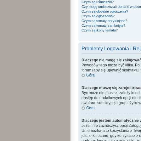
Czym są uśmieszki?
Czy mogę umieszczać obrazki w pośc
Czym są globalne ogłoszenia?
Czym są ogłoszenia?
Czym są tematy przyklejone?
Czym są tematy zamknięte?
Czym są ikony tematu?
Problemy Logowania i Reje
Dlaczego nie mogę się zalogowa
Powodów tego może być kilka. Po p
forum (aby się upewnić skontaktuj s
Góra
Dlaczego muszę się zarejestrow
Być może nie musisz, zależy to od 
dostęp do dodatkowych opcji niedo
awatara, subskrypcja grup użytkow
Góra
Dlaczego jestem automatycznie
Jeżeli nie zaznaczysz opcji
Zalogu
Uniemożliwia to korzystania z Tw
jest to zalecane, gdy korzystasz z 
podczas logowania oznacza to, że a