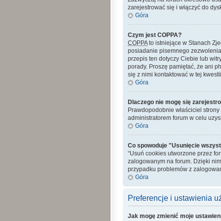
zarejestrować się i włączyć do dys
Góra
Czym jest COPPA?
COPPA
to istniejące w Stanach Z
posiadanie pisemnego zezwolenia 
przepis ten dotyczy Ciebie lub wit
porady. Proszę pamiętać, że ani p
się z nimi kontaktować w tej kwestii
Góra
Dlaczego nie mogę się zarejestr
Prawdopodobnie właściciel strony z
administratorem forum w celu uzy
Góra
Co spowoduje "Usunięcie wszyst
“Usuń cookies utworzone przez fo
zalogowanym na forum. Dzięki nim
przypadku problemów z zalogowan
Góra
Preferencje i ustawienia 
Jak mogę zmienić moje ustawien