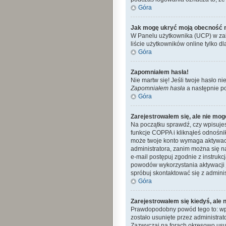
Góra
Jak mogę ukryć moją obecność 
W Panelu użytkownika (UCP) w zak
liście użytkowników online tylko dl
Góra
Zapomniałem hasła!
Nie martw się! Jeśli twoje hasło ni
Zapomniałem hasła
a następnie p
Góra
Zarejestrowałem się, ale nie mog
Na początku sprawdź, czy wpisujes
funkcje COPPA i kliknąłeś odnośn
może twoje konto wymaga aktywacj
administratora, zanim można się n
e-mail postępuj zgodnie z instrukc
powodów wykorzystania aktywacji 
spróbuj skontaktować się z admini
Góra
Zarejestrowałem się kiedyś, ale 
Prawdopodobny powód tego to: wpro
zostało usunięte przez administra
Zazwyczaj na forach okresowo usu