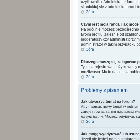
użytkownika. Administrator forum 
skontaktuj się z administratorami f
Góra
Czym jest moja ranga i jak mogę 
Na ogół nie możesz bezpośrednio z
twoim profilu, zależnie od szablon
moderatorzy czy administratorzy m
administrator w takim przypadku po
Góra
Dlaczego muszę się zalogować po 
Tylko zarejestrowani użytkownicy 
możliwość). Ma to na celu zapobi
Góra
Problemy z pisaniem
Jak utworzyć temat na forum?
Aby napisać nowy temat w jednym z 
zarejestrować zanim napiszesz wi
na tym forum, Możesz edytować swo
Góra
Jak mogę wyedytować lub usuną
Jeżeli nie jesteś administratorem