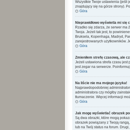
Wszystkie Twoje ustawienia (jeśli j
znajdujący się na górze strony). P
Góra
Nieprawidłowo wyświetla mi się cz
Rzadko się zdarza, że serwer ma ź
Twoja. Jeżeli tak jest, to powinie
Bruksela, Kopenhaga, Madryd, Pary
zarejestrowanych użytkowników. Jeś
Góra
Zmieniłem strefę czasową, ale cz
Jeżeli ustawiona strefa czasu jes
jest zegar na serwerze. Poinformuj
Góra
Na liście nie ma mojego języka!
Najprawdopodobniej administrator 
administratora czy mógłby zainstal
tłumaczenie. Więcej informacji moż
Góra
Jak mogę wyświetlać obrazek po
Są dwa obrazki, które mogą pokaza
obrazek powiązany z Twoją rangą,
lub na Twój status na forum. Drugi