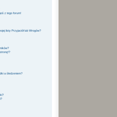
!
oś z tego forum!
ej listy Przyjaciół lub Wrogów?
yników?
stronę!?
dki a śledzeniem?
ki?
i?