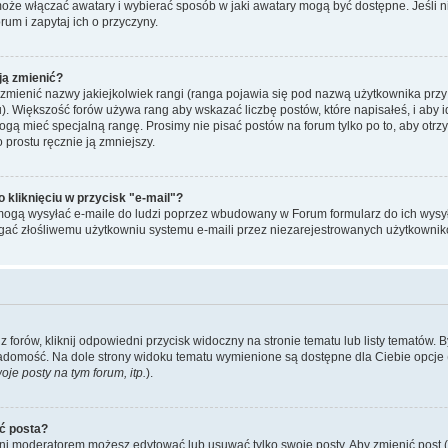
może włączać awatary i wybierać sposób w jaki awatary mogą być dostępne. Jeśli
orum i zapytaj ich o przyczyny.
ją zmienić?
mienić nazwy jakiejkolwiek rangi (ranga pojawia się pod nazwą użytkownika przy
u). Większość forów używa rang aby wskazać liczbę postów, które napisałeś, i aby 
ogą mieć specjalną rangę. Prosimy nie pisać postów na forum tylko po to, aby otr
 prostu ręcznie ją zmniejszy.
kliknięciu w przycisk "e-mail"?
mogą wysyłać e-maile do ludzi poprzez wbudowany w Forum formularz do ich wysyłan
egać złośliwemu użytkowniu systemu e-maili przez niezarejestrowanych użytkownik
forów, kliknij odpowiedni przycisk widoczny na stronie tematu lub listy tematów. 
adomość. Na dole strony widoku tematu wymienione są dostępne dla Ciebie opcje 
je posty na tym forum, itp.
).
ć posta?
 ani moderatorem możesz edytować lub usuwać tylko swoje posty. Aby zmienić post (