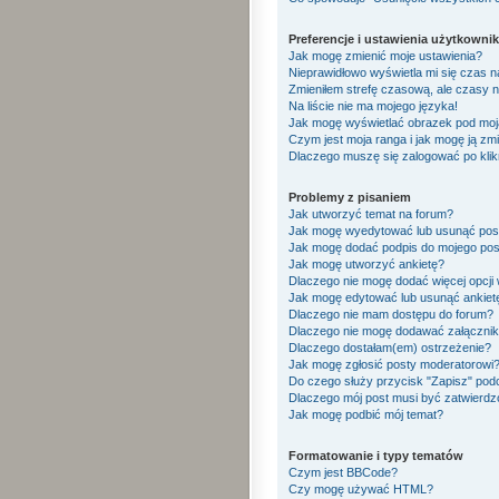
Preferencje i ustawienia użytkowni
Jak mogę zmienić moje ustawienia?
Nieprawidłowo wyświetla mi się czas na 
Zmieniłem strefę czasową, ale czasy n
Na liście nie ma mojego języka!
Jak mogę wyświetlać obrazek pod mo
Czym jest moja ranga i jak mogę ją zm
Dlaczego muszę się zalogować po klikn
Problemy z pisaniem
Jak utworzyć temat na forum?
Jak mogę wyedytować lub usunąć pos
Jak mogę dodać podpis do mojego pos
Jak mogę utworzyć ankietę?
Dlaczego nie mogę dodać więcej opcji 
Jak mogę edytować lub usunąć ankiet
Dlaczego nie mam dostępu do forum?
Dlaczego nie mogę dodawać załączni
Dlaczego dostałam(em) ostrzeżenie?
Jak mogę zgłosić posty moderatorowi
Do czego służy przycisk "Zapisz" pod
Dlaczego mój post musi być zatwierd
Jak mogę podbić mój temat?
Formatowanie i typy tematów
Czym jest BBCode?
Czy mogę używać HTML?