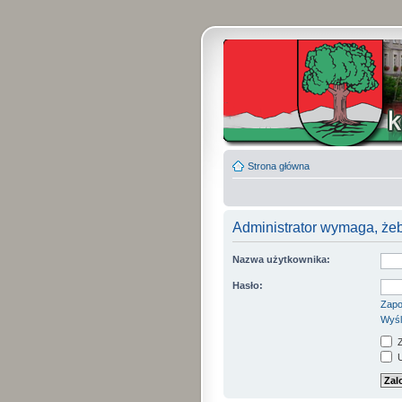
Strona główna
Administrator wymaga, żeb
Nazwa użytkownika:
Hasło:
Zapo
Wyśl
Z
U