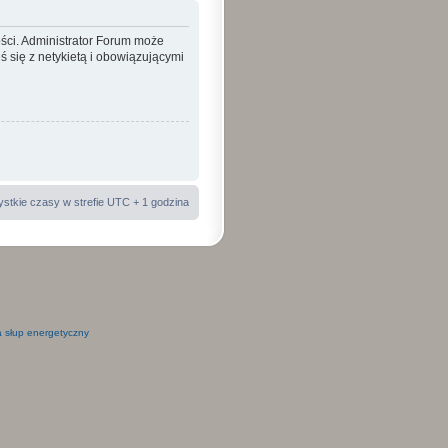
ości. Administrator Forum może
 się z netykietą i obowiązującymi
stkie czasy w strefie UTC + 1 godzina
 słup energetyczny