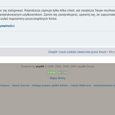
c się zalogować. Rejestracja zajmuje tylko kilka chwil, ale zwiększa Twoje możliw
ejestrowanym użytkownikom. Zanim się zarejestrujesz, upewnij się, że zapoznałeś
 czytać regulaminy poszczególnych forów.
rywatności
Zespół
•
Usuń cookies utworzone przez forum
• Wszy
Powered by
phpBB
© 2000, 2002, 2005, 2007 phpBB Group
Mapa strony
 karpacz
-
tapety ścienne
-
obsługa prawna spółek bielsko
-
masaż Wałbrzych
-
odszkodowanie za