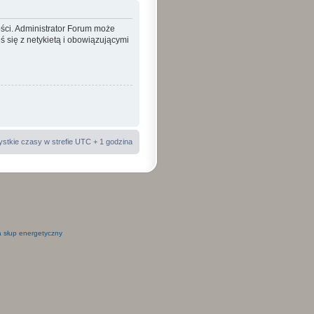
ości. Administrator Forum może
 się z netykietą i obowiązującymi
stkie czasy w strefie UTC + 1 godzina
 słup energetyczny