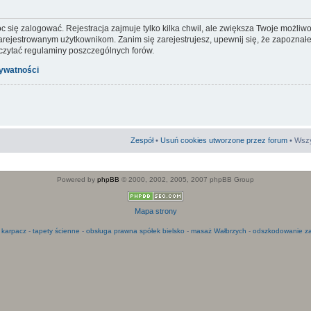
c się zalogować. Rejestracja zajmuje tylko kilka chwil, ale zwiększa Twoje możliw
ejestrowanym użytkownikom. Zanim się zarejestrujesz, upewnij się, że zapoznałeś
 czytać regulaminy poszczególnych forów.
rywatności
Zespół
•
Usuń cookies utworzone przez forum
• Wszy
Powered by
phpBB
© 2000, 2002, 2005, 2007 phpBB Group
Mapa strony
 karpacz
-
tapety ścienne
-
obsługa prawna spółek bielsko
-
masaż Wałbrzych
-
odszkodowanie za