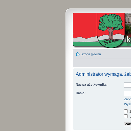
Strona główna
Administrator wymaga, żeb
Nazwa użytkownika:
Hasło:
Zapo
Wyśl
Z
U