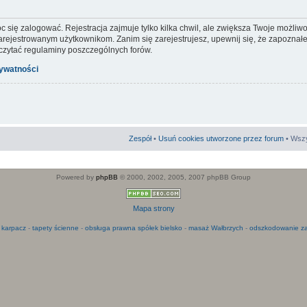
c się zalogować. Rejestracja zajmuje tylko kilka chwil, ale zwiększa Twoje możliw
ejestrowanym użytkownikom. Zanim się zarejestrujesz, upewnij się, że zapoznałeś
 czytać regulaminy poszczególnych forów.
rywatności
Zespół
•
Usuń cookies utworzone przez forum
• Wszy
Powered by
phpBB
© 2000, 2002, 2005, 2007 phpBB Group
Mapa strony
 karpacz
-
tapety ścienne
-
obsługa prawna spółek bielsko
-
masaż Wałbrzych
-
odszkodowanie za