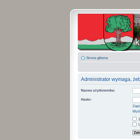
Strona główna
Administrator wymaga, żeb
Nazwa użytkownika:
Hasło:
Zapo
Wyśl
Z
U