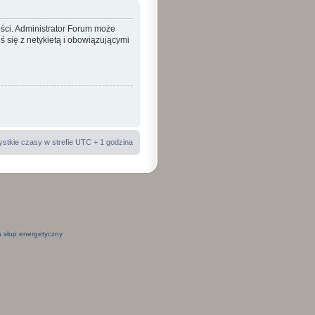
ości. Administrator Forum może
 się z netykietą i obowiązującymi
stkie czasy w strefie UTC + 1 godzina
 słup energetyczny