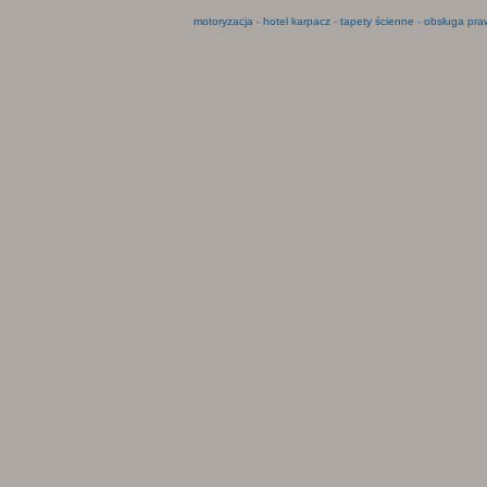
motoryzacja
-
hotel karpacz
-
tapety ścienne
-
obsługa pra