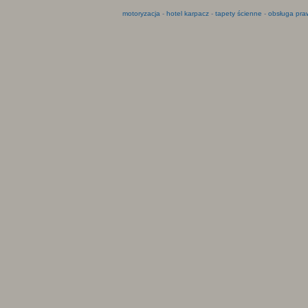
motoryzacja
-
hotel karpacz
-
tapety ścienne
-
obsługa pra