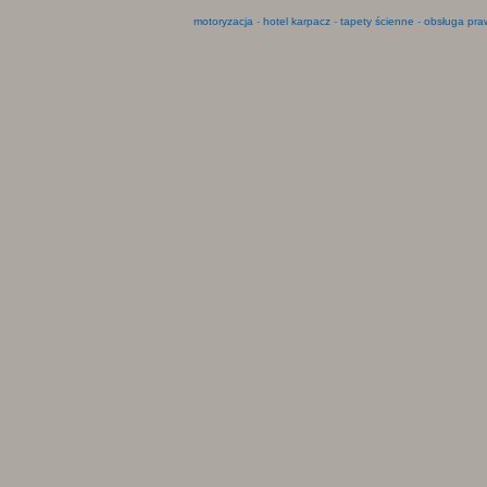
motoryzacja
-
hotel karpacz
-
tapety ścienne
-
obsługa pra