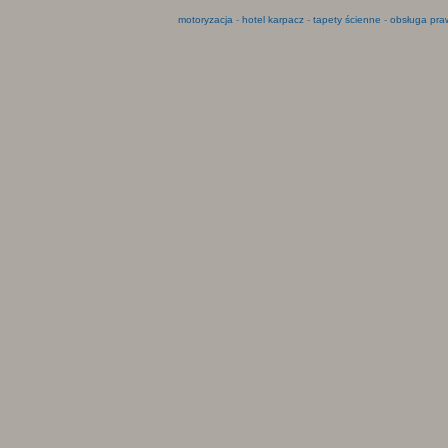
motoryzacja
-
hotel karpacz
-
tapety ścienne
-
obsługa pra