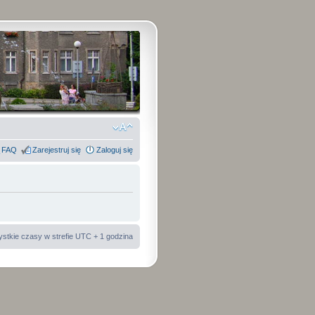
FAQ
Zarejestruj się
Zaloguj się
stkie czasy w strefie UTC + 1 godzina