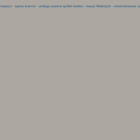
 karpacz
-
tapety ścienne
-
obsługa prawna spółek bielsko
-
masaż Wałbrzych
-
odszkodowanie za