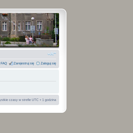
FAQ
Zarejestruj się
Zaloguj się
stkie czasy w strefie UTC + 1 godzina