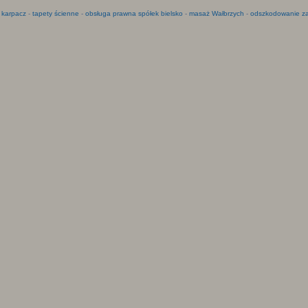
 karpacz
-
tapety ścienne
-
obsługa prawna spółek bielsko
-
masaż Wałbrzych
-
odszkodowanie za