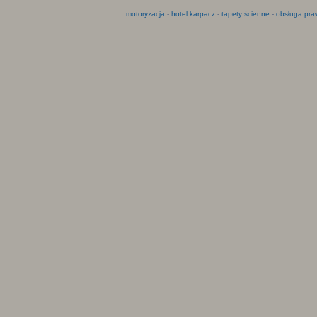
motoryzacja
-
hotel karpacz
-
tapety ścienne
-
obsługa pra