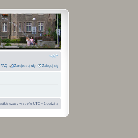
FAQ
Zarejestruj się
Zaloguj się
stkie czasy w strefie UTC + 1 godzina