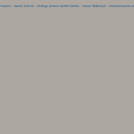
 karpacz
-
tapety ścienne
-
obsługa prawna spółek bielsko
-
masaż Wałbrzych
-
odszkodowanie za