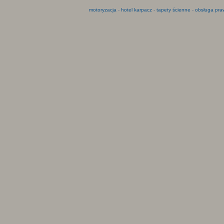
motoryzacja
-
hotel karpacz
-
tapety ścienne
-
obsługa pra