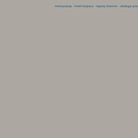
motoryzacja
-
hotel karpacz
-
tapety ścienne
-
obsługa pra