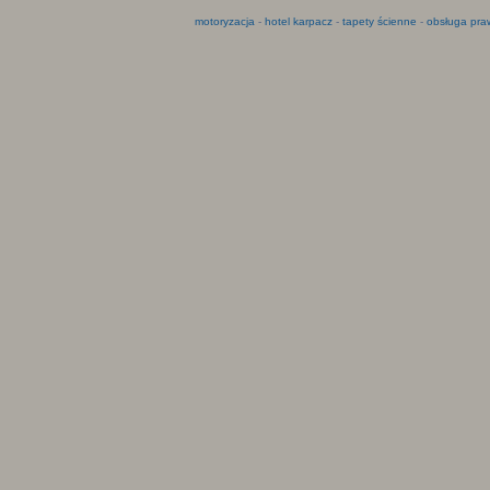
motoryzacja
-
hotel karpacz
-
tapety ścienne
-
obsługa pra