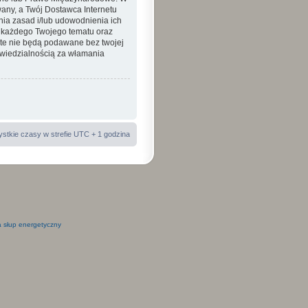
ny, a Twój Dostawca Internetu
nia zasad i/lub udowodnienia ich
a każdego Twojego tematu oraz
 te nie będą podawane bez twojej
wiedzialnością za włamania
stkie czasy w strefie UTC + 1 godzina
 słup energetyczny