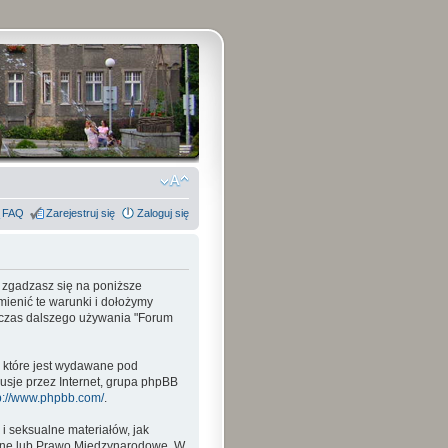
FAQ
Zarejestruj się
Zaloguj się
, zgadzasz się na poniższe
mienić te warunki i dołożymy
odczas dalszego używania "Forum
, które jest wydawane pod
usje przez Internet, grupa phpBB
p://www.phpbb.com/
.
i seksualne materiałów, jak
wane lub Prawo Międzynarodowe. W