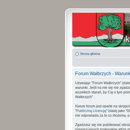
Strona główna
Forum Wałbrzych - Warunk
Używając "Forum Wałbrzych" (dalej 
warunki. Jeśli na nie się nie zgad
wszelkich starań, by Cię o tym p
Wałbrzych".
Nasze forum jest oparte na skrypci
"
Publiczną Licencją
" (dalej jako 
nie odpowiada za to co możemy, a
Zgadzasz się nie publikować obraź
również innych materiałów, które