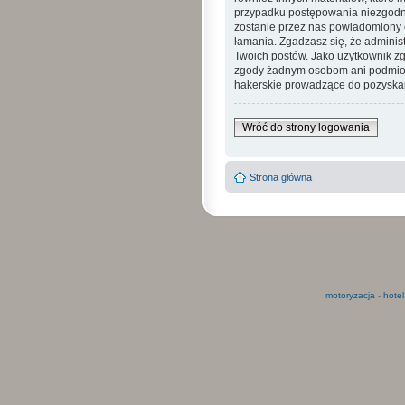
przypadku postępowania niezgodne
zostanie przez nas powiadomiony o
łamania. Zgadzasz się, że admini
Twoich postów. Jako użytkownik zg
zgody żadnym osobom ani podmioto
hakerskie prowadzące do pozyskan
Wróć do strony logowania
Strona główna
motoryzacja
-
hotel