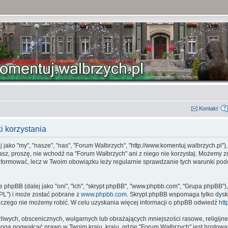
Kontakt
i korzystania
jako "my", "nasze", "nas", "Forum Wałbrzych", "http://www.komentuj.walbrzych.pl")
zasz, proszę, nie wchodź na "Forum Wałbrzych" ani z niego nie korzystaj. Możemy z
oinformować, lecz w Twoim obowiązku leży regularnie sprawdzanie tych warunki p
e phpBB (dalej jako "oni", "ich", "skrypt phpBB", "www.phpbb.com", "Grupa phpBB")
"GPL") i może zostać pobrane z
www.phpbb.com
. Skrypt phpBB wspomaga tylko dysk
 czego nie możemy robić. W celu uzyskania więcej informacji o phpBB odwiedź
htt
liwych, obscenicznych, wulgarnych lub obrażających mniejszości rasowe, religijne 
 mogą pogwałcać prawo w Twoim kraju, kraju, gdzie "Forum Wałbrzych" jest hosto