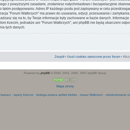
go z powyższymi zasadami, zostaniesz natychmiastowo i bezapelacyjnie zbanowa
 takim postępowaniu. Adres IP każdego postu jest zapisywany w celu przestrzega
stracja "Forum Wałbrzych" ma prawo do usuwania, edycji, przesuwania i zamykani
adzasz się na to, by Twoje informacje były zachowane w bazie danych. Informacje
m trzecim, jednakże ani "Forum Wałbrzych", ani phpBB nie będą obarczeni odpo
ia tych danych.
Zespół
•
Usuń cookies utworzone przez forum
• Wszy
Powered by
phpBB
© 2000, 2002, 2005, 2007 phpBB Group
Mapa strony
 karpacz
-
tapety ścienne
-
obsługa prawna spółek bielsko
-
masaż Wałbrzych
-
odszkodowanie za